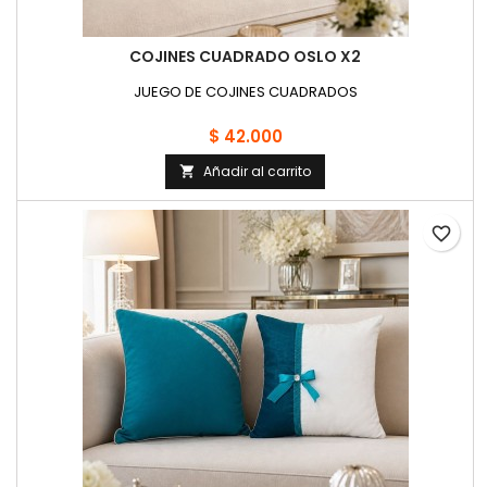
COJINES CUADRADO OSLO X2
JUEGO DE COJINES CUADRADOS
$ 42.000
Añadir al carrito

favorite_border