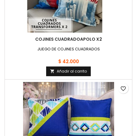
COJINES CUADRADOAPOLO X2
JUEGO DE COJINES CUADRADOS
$ 42.000
Añadir al carrito

favorite_border