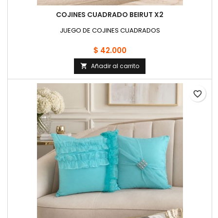
COJINES CUADRADO BEIRUT X2
JUEGO DE COJINES CUADRADOS
$ 42.000
Añadir al carrito

favorite_border