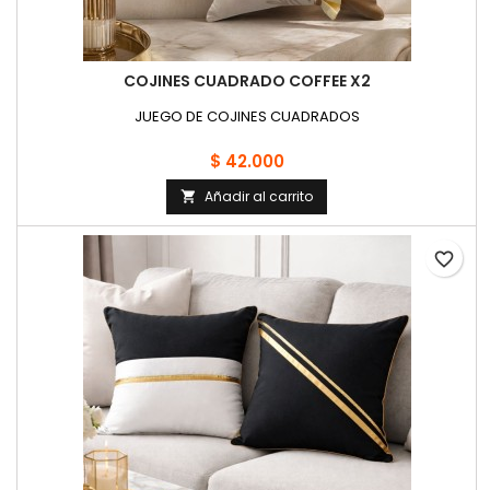
COJINES CUADRADO COFFEE X2
JUEGO DE COJINES CUADRADOS
$ 42.000
Añadir al carrito

favorite_border