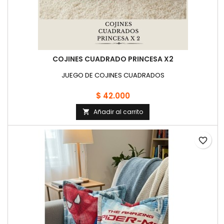
COJINES CUADRADO PRINCESA X2
JUEGO DE COJINES CUADRADOS
$ 42.000
Añadir al carrito

favorite_border