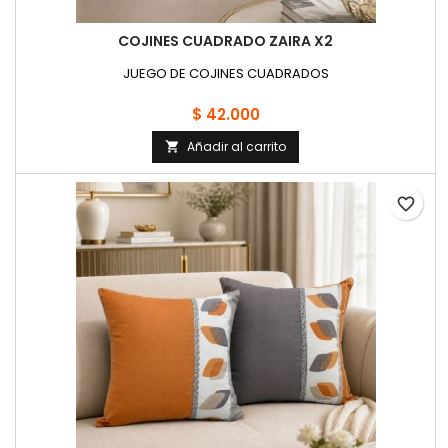
COJINES CUADRADO ZAIRA X2
JUEGO DE COJINES CUADRADOS
$ 42.000
Añadir al carrito

favorite_border