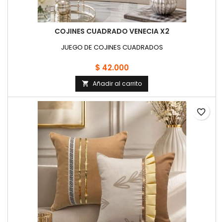
COJINES CUADRADO VENECIA X2
JUEGO DE COJINES CUADRADOS
$ 42.000
Añadir al carrito

favorite_border