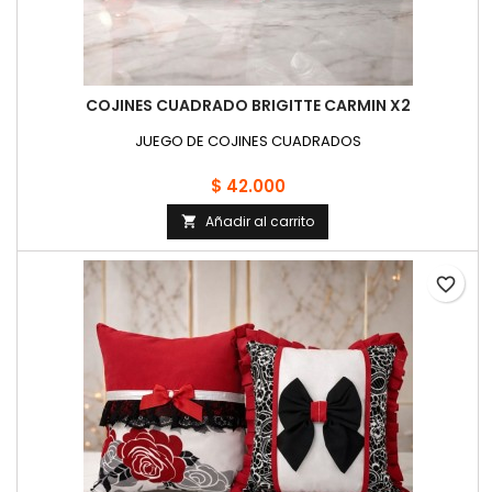
COJINES CUADRADO BRIGITTE CARMIN X2
JUEGO DE COJINES CUADRADOS
$ 42.000
Añadir al carrito

favorite_border