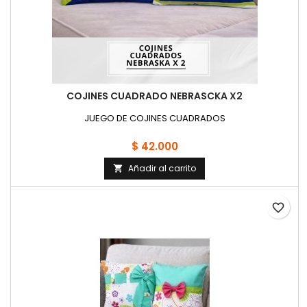
COJINES CUADRADO NEBRASCKA X2
JUEGO DE COJINES CUADRADOS
$ 42.000
Añadir al carrito

favorite_border