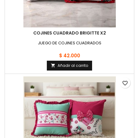
COJINES CUADRADO BRIGITTE X2
JUEGO DE COJINES CUADRADOS
$ 42.000
Añadir al carrito

favorite_border